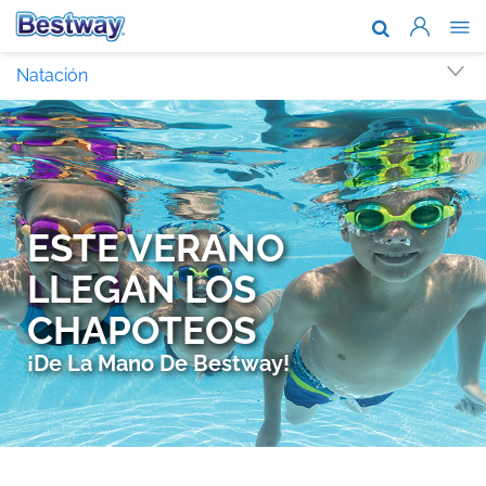
Nosotros
Natación
Marcas y te
Soporte
Dónde comp
Blog
Garantia Ex
Trabaja con